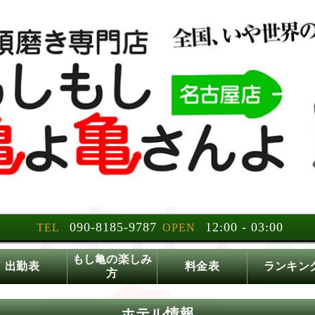
フェチ手コキ専門｜M性感の快
090-8185-9787
12:00 - 03:00
TEL
OPEN
もし亀の楽しみ
出勤表
料金表
ランキン
方
ホテル情報