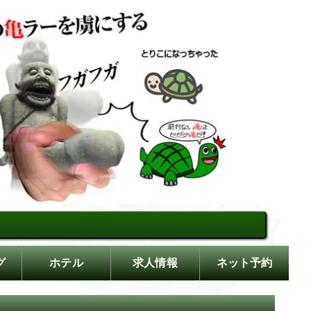
楽で情けなく果てる【もしもし
グ
ホテル
求人情報
ネット予約