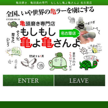
トップページ | 亀頭責め・フ
亀頭磨き、亀頭責め専門 もしもし亀よ亀さんよ 名古屋店